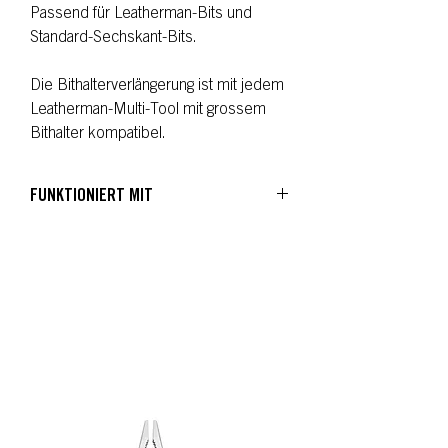
Passend für Leatherman-Bits und
Standard-Sechskant-Bits.
Die Bithalterverlängerung ist mit jedem
Leatherman-Multi-Tool mit grossem
Bithalter kompatibel.
FUNKTIONIERT MIT
Charge®+ TTi
MUT®
MUT® EOD
Skeletool®
Skeletool® CX
Wave®+
Surge®
Austauschbarer Bithalter
Signal®
Charge®+