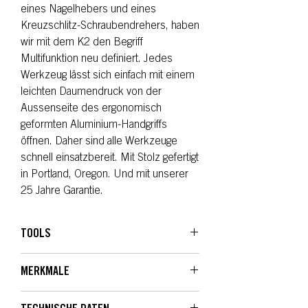
eines Nagelhebers und eines
Kreuzschlitz-Schraubendrehers, haben
wir mit dem K2 den Begriff
Multifunktion neu definiert. Jedes
Werkzeug lässt sich einfach mit einem
leichten Daumendruck von der
Aussenseite des ergonomisch
geformten Aluminium-Handgriffs
öffnen. Daher sind alle Werkzeuge
schnell einsatzbereit. Mit Stolz gefertigt
in Portland, Oregon. Und mit unserer
25 Jahre Garantie.
TOOLS
01 420HC-Messer
MERKMALE
02 Nagelheber
03 Paketöffner
01
04 Ahle