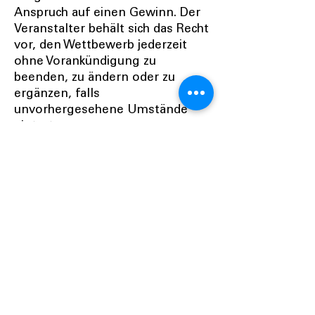
Anspruch auf einen Gewinn. Der
Veranstalter behält sich das Recht
vor, den Wettbewerb jederzeit
ohne Vorankündigung zu
beenden, zu ändern oder zu
ergänzen, falls
unvorhergesehene Umstände
eintreten.
Disclaimer Bewerbung auf Meta
Platformen (Facebook, Instagram,
etc.): Dieses Gewinnspiel steht in
keiner Verbindung zu Meta und
wird in keiner Weise von Meta
gesponsert, unterstützt oder
organisiert.
Durch die Teilnahme am
Wettbewerb erklären sich die
Teilnehmer mit den