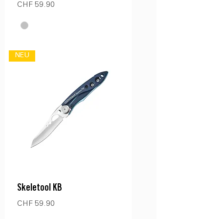
Preis
CHF 59.90
NEU
Skeletool KB
Preis
CHF 59.90