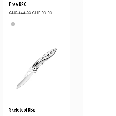
Free K2X
Standardpreis
Sale-Preis
CHF 144.90
CHF 99.90
Skeletool KBx